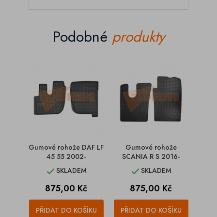
Podobné
produkty
Gumové rohože DAF LF
Gumové rohože
G
45 55 2002-
SCANIA R S 2016-
MERC
bez
SKLADEM
SKLADEM


Cena
Cena
875,00 Kč
875,00 Kč
PŘIDAT DO KOŠÍKU
PŘIDAT DO KOŠÍKU
PŘI