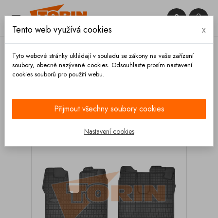


Tento web využívá cookies
x

Tyto webové stránky ukládají v souladu se zákony na vaše zařízení
soubory, obecně nazývané cookies. Odsouhlaste prosím nastavení
cookies souborů pro použití webu.
Domů
Výbava vozidla
Autodoplňky
Koberce a
rohože
Gumové rohože
Gumové rohože MAN
TGA TGL TGX TGM 2000-
Přijmout všechny soubory cookies
Nastavení cookies