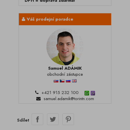
DPH = doprava zdarma!
Váš prodejní poradce
Samuel ADÁMIK
obchodní zástupce
+421 915 232 100
samuel.adamik@torintn.com
Sdílet