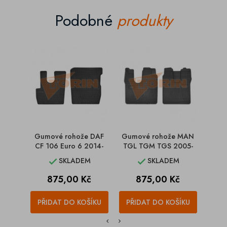
Podobné
produkty
Gumové rohože DAF
Gumové rohože MAN
Gumo
CF 106 Euro 6 2014-
TGL TGM TGS 2005-
SKLADEM
SKLADEM


Cena
Cena
875,00 Kč
875,00 Kč
PŘIDAT DO KOŠÍKU
PŘIDAT DO KOŠÍKU
PŘI