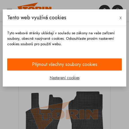


Tento web využívá cookies
x

Tyto webové stránky ukládají v souladu se zákony na vaše zařízení
soubory, obecně nazývané cookies. Odsouhlaste prosím nastavení
cookies souborů pro použití webu.
Domů
Výbava vozidla
Autodoplňky
Koberce a
rohože
Gumové rohože
Gumové rohože SCANIA
P 2004-
Přijmout všechny soubory cookies
Nastavení cookies