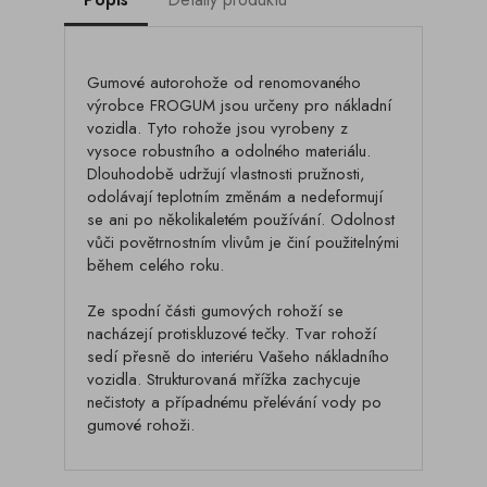
Gumové autorohože od renomovaného
výrobce FROGUM jsou určeny pro nákladní
vozidla. Tyto rohože jsou vyrobeny z
vysoce robustního a odolného materiálu.
Dlouhodobě udržují vlastnosti pružnosti,
odolávají teplotním změnám a nedeformují
se ani po několikaletém používání. Odolnost
vůči povětrnostním vlivům je činí použitelnými
během celého roku.
Ze spodní části gumových rohoží se
nacházejí protiskluzové tečky. Tvar rohoží
sedí přesně do interiéru Vašeho nákladního
vozidla. Strukturovaná mřížka zachycuje
nečistoty a případnému přelévání vody po
gumové rohoži.