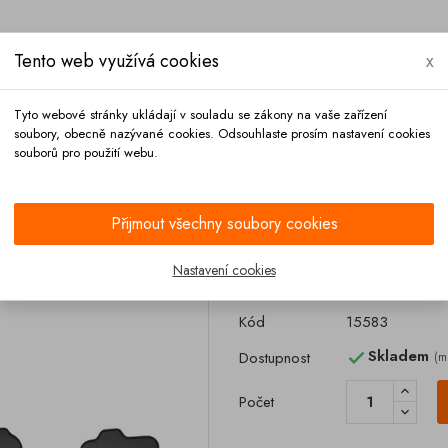
Tento web využívá cookies
x
Tyto webové stránky ukládají v souladu se zákony na vaše zařízení
soubory, obecně nazývané cookies. Odsouhlaste prosím nastavení cookies
souborů pro použití webu.
Platba
Kontakt
Přijmout všechny soubory cookies
Gumové rohože
Gumové rohože MAN TGL TGM TGS 2005-
Nastavení cookies
Gumové rohože
Kód
15583
Skladem
Dostupnost
(m

Počet