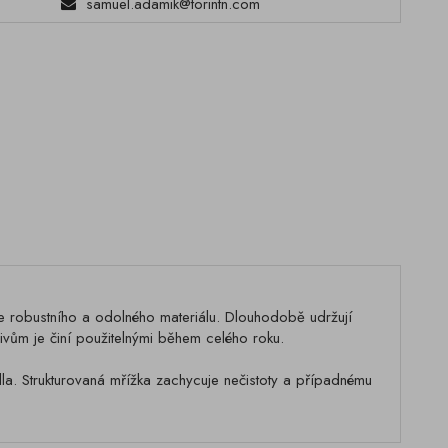
samuel.adamik@torintn.com
robustního a odolného materiálu. Dlouhodobě udržují
ivům je činí použitelnými během celého roku.
la. Strukturovaná mřížka zachycuje nečistoty a případnému