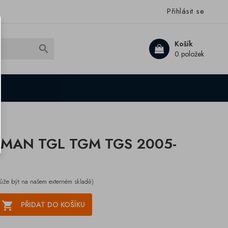
Přihlásit se
Košík

0 položek
 MAN TGL TGM TGS 2005-
ůže být na našem externém skladě)

PŘIDAT DO KOŠÍKU