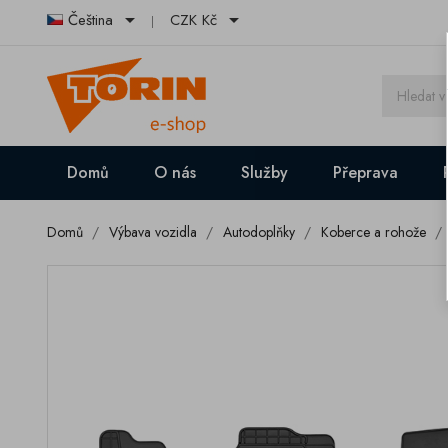


Čeština
CZK Kč
Domů
O nás
Služby
Přeprava
Domů
Výbava vozidla
Autodoplňky
Koberce a rohože