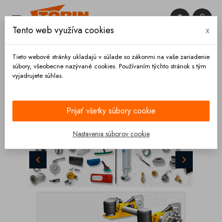


Tento web využíva cookies
x

Tieto webové stránky ukladajú v súlade so zákonmi na vaše zariadenie
súbory, všeobecne nazývané cookies. Používaním týchto stránok s tým
vyjadrujete súhlas.
KATEGÓRIE
Prijať všetky súbory cookie
Späť
Ďalej
Nastavenia súborov cookie
DIELY PRE CISTERNY A SILÁ

