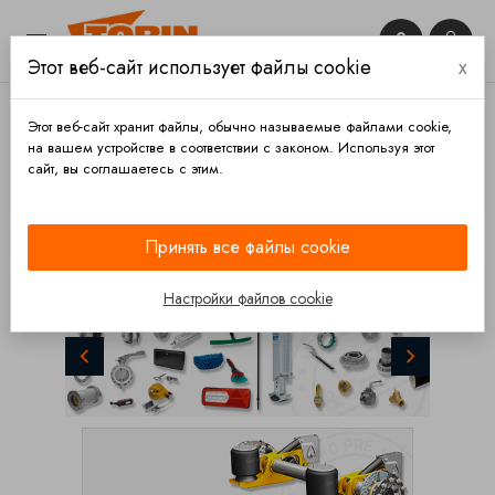


Этот веб-сайт использует файлы cookie
x

Этот веб-сайт хранит файлы, обычно называемые файлами cookie,
на вашем устройстве в соответствии с законом. Используя этот
сайт, вы соглашаетесь с этим.
КАТЕГОРИИ
Принять все файлы cookie
Назад
Вперед
Настройки файлов cookie
ДЛЯ ЦЕМЕНТОВОЗОВ И АВТОЦИСТЕРН

