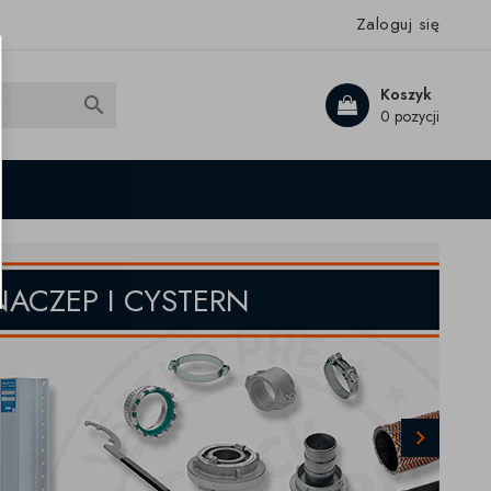
Zaloguj się
Koszyk

0 pozycji
Następny
NACZEP I CYSTERN
