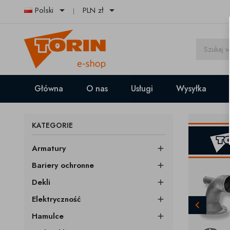


Polski
PLN zł
Główna
O nas
Usługi
Wysyłka
P
KATEGORIE
Armatury

Bariery ochronne

Dekli

Elektryczność


Hamulce
