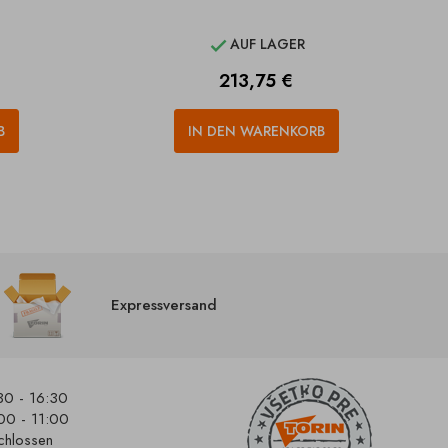
AUF LAGER

Preis
213,75 €
B
IN DEN WARENKORB
Expressversand
30 - 16:30
00 - 11:00
chlossen