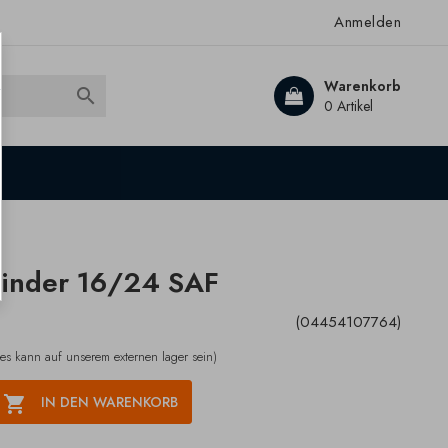
Anmelden
Warenkorb

0 Artikel
linder 16/24 SAF
(04454107764)
(es kann auf unserem externen lager sein)

IN DEN WARENKORB