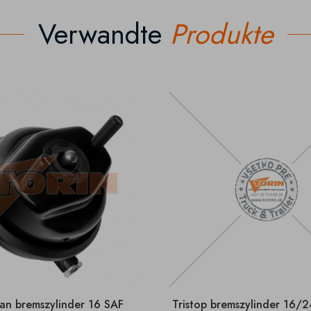
Verwandte
Produkte
n bremszylinder 16 SAF
Tristop bremszylinder 16