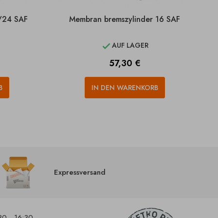
0/24 SAF
Membran bremszylinder 16 SAF
AUF LAGER

Preis
57,30 €
B
IN DEN WARENKORB
Expressversand
30 - 16:30