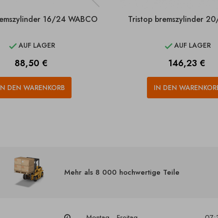
bremszylinder 16/24 WABCO
Tristop bremszylinder 2
AUF LAGER
AUF LAGER


Preis
Preis
88,50 €
146,23 €
IN DEN WARENKORB
IN DEN WARENKOR
Mehr als 8 000 hochwertige Teile
Montag - Freitag
07: