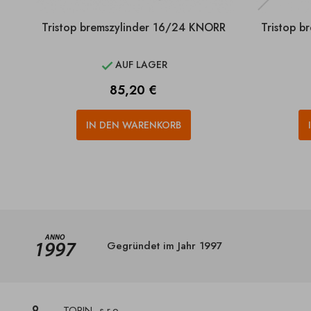
Tristop bremszylinder 16/24 KNORR
Tristop 
AUF LAGER

Preis
85,20 €
IN DEN WARENKORB
Gegründet im Jahr 1997
TORIN, s.r.o.