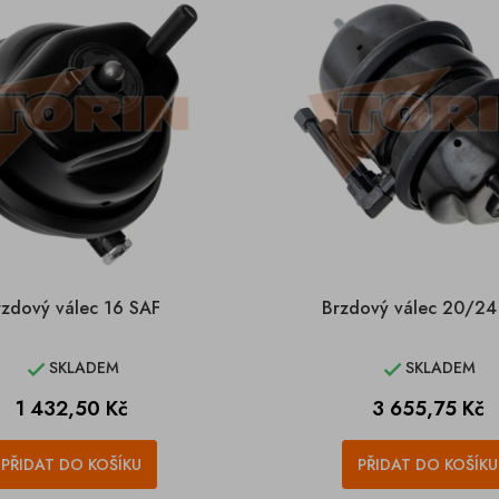
rzdový válec 16 SAF
Brzdový válec 20/24
SKLADEM
SKLADEM


Cena
Cena
1 432,50 Kč
3 655,75 Kč
PŘIDAT DO KOŠÍKU
PŘIDAT DO KOŠÍKU