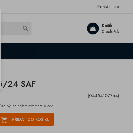
Přihlásit se
Košík

0 položek
16/24 SAF
(04454107764)
ůže být na našem externém skladě)

PŘIDAT DO KOŠÍKU