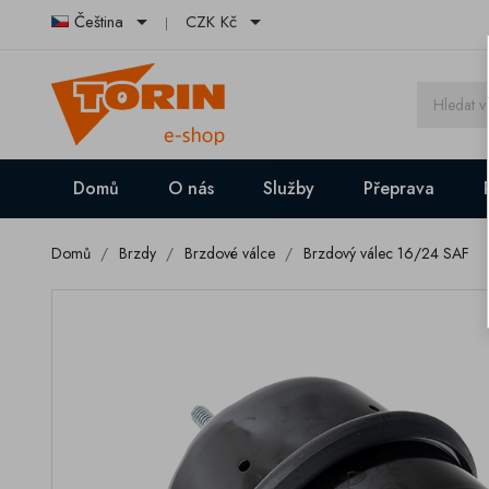


Čeština
CZK Kč
Domů
O nás
Služby
Přeprava
Domů
Brzdy
Brzdové válce
Brzdový válec 16/24 SAF