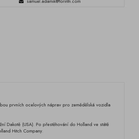
samuel.adamik@torintn.com
robou prvních ocelových náprav pro zemědělská vozidla
žní Dakotě (USA). Po přestěhování do Holland ve státě
olland Hitch Company.