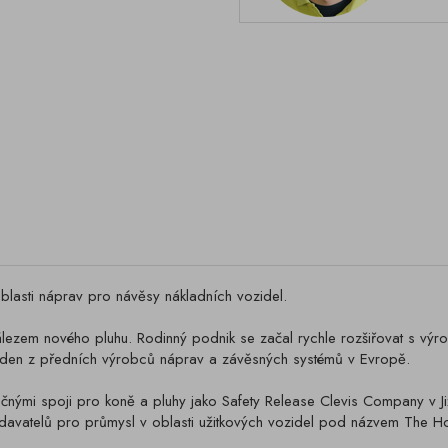
lasti náprav pro návěsy nákladních vozidel.
lezem nového pluhu. Rodinný podnik se začal rychle rozšiřovat s vý
eden z předních výrobců náprav a závěsných systémů v Evropě.
čnými spoji pro koně a pluhy jako Safety Release Clevis Company v Ji
odavatelů pro průmysl v oblasti užitkových vozidel pod názvem The H