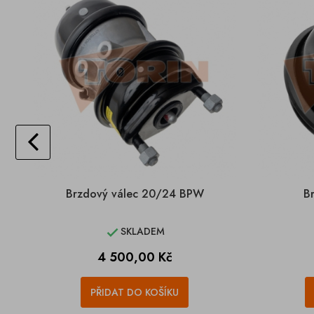
Brzdový válec 20/24 BPW
B
SKLADEM

Cena
4 500,00 Kč
PŘIDAT DO KOŠÍKU