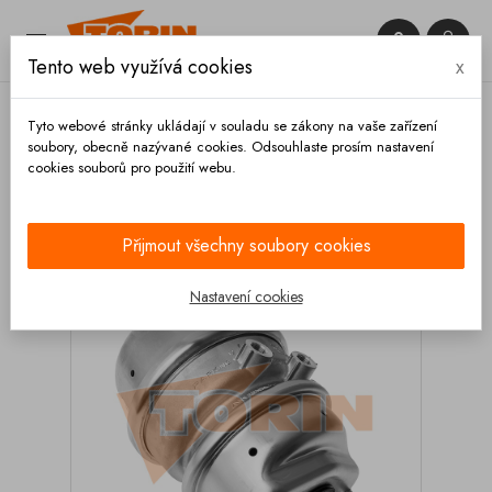


Tento web využívá cookies
x

Tyto webové stránky ukládají v souladu se zákony na vaše zařízení
soubory, obecně nazývané cookies. Odsouhlaste prosím nastavení
cookies souborů pro použití webu.
Domů
Brzdy
Brzdové válce
Brzdový válec
16/24 KNORR
Přijmout všechny soubory cookies
Nastavení cookies