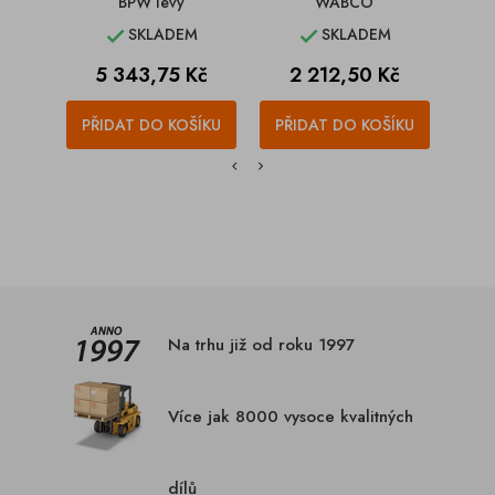
BPW levý
WABCO
SKLADEM
SKLADEM


Cena
Cena
C
5 343,75 Kč
2 212,50 Kč
1
PŘIDAT DO KOŠÍKU
PŘIDAT DO KOŠÍKU
PŘI
Na trhu již od roku 1997
Více jak 8000 vysoce kvalitných
dílů