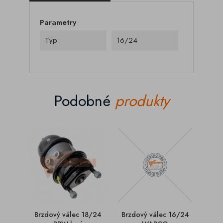
Parametry
Typ
16/24
Podobné
produkty
Brzdový válec 18/24
Brzdový válec 16/24
Brzd