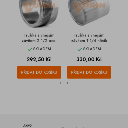
Trubka s vnějším
Trubka s vnějším
Tr
závitem 2 1/2 ocel
závitem 1 1/4 hliník
z
SKLADEM
SKLADEM


Cena
Cena
292,50 Kč
330,00 Kč
PŘIDAT DO KOŠÍKU
PŘIDAT DO KOŠÍKU
PŘI