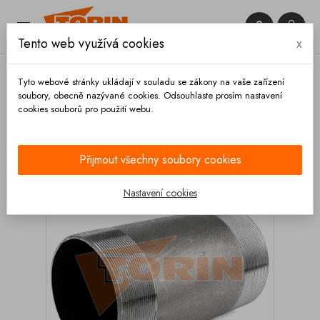


Tento web využívá cookies
x

Tyto webové stránky ukládají v souladu se zákony na vaše zařízení
soubory, obecně nazývané cookies. Odsouhlaste prosím nastavení
cookies souborů pro použití webu.
Domů
Armatury
Trubky
Trubka s vnějším
závitem 1 1/2 ocel
Přijmout všechny soubory cookies
Nastavení cookies