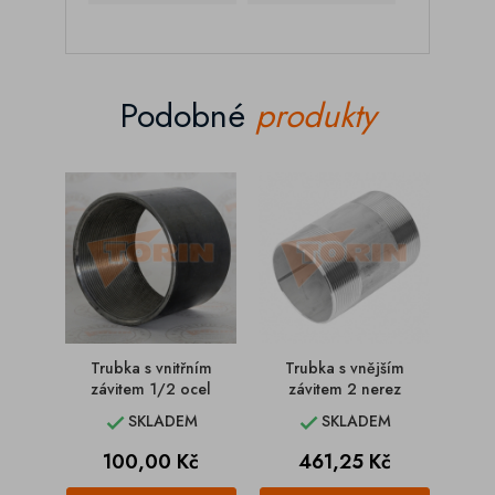
Podobné
produkty
Trubka s vnitřním
Trubka s vnějším
Tr
závitem 1/2 ocel
závitem 2 nerez
záv
SKLADEM
SKLADEM


Cena
Cena
100,00 Kč
461,25 Kč