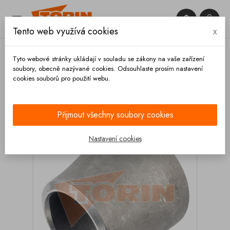


Tento web využívá cookies
x

Tyto webové stránky ukládají v souladu se zákony na vaše zařízení
soubory, obecně nazývané cookies. Odsouhlaste prosím nastavení
cookies souborů pro použití webu.
Domů
Armatury
Trubky
Redukce
114,3x88,9x3,6 mm kónická ocel
Přijmout všechny soubory cookies
Nastavení cookies