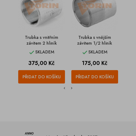
Trubka s vnitřním
Trubka s vnějším
závitem 2 hliník
závitem 1/2 hliník
114
SKLADEM
SKLADEM


Cena
Cena
C
375,00 Kč
175,00 Kč
1
PŘIDAT DO KOŠÍKU
PŘIDAT DO KOŠÍKU
PŘI