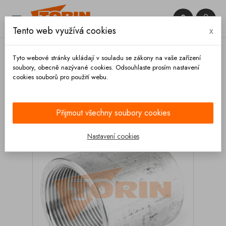


Tento web využívá cookies
x

Tyto webové stránky ukládají v souladu se zákony na vaše zařízení
soubory, obecně nazývané cookies. Odsouhlaste prosím nastavení
cookies souborů pro použití webu.
Domů
Armatury
Trubky
Trubka s vnitřním
závitem 1 1/2 hliník
Přijmout všechny soubory cookies
Nastavení cookies