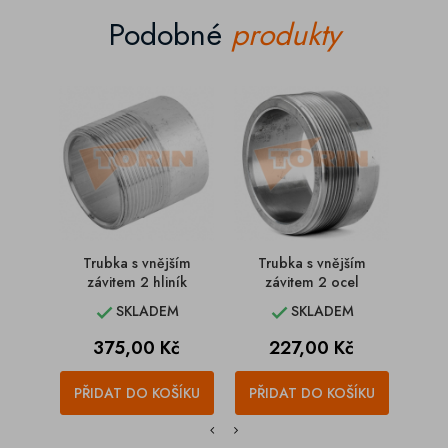
Podobné
produkty
Trubka s vnějším
Trubka s vnějším
Tr
závitem 2 hliník
závitem 2 ocel
z
SKLADEM
SKLADEM


Cena
Cena
375,00 Kč
227,00 Kč
PŘIDAT DO KOŠÍKU
PŘIDAT DO KOŠÍKU
PŘI