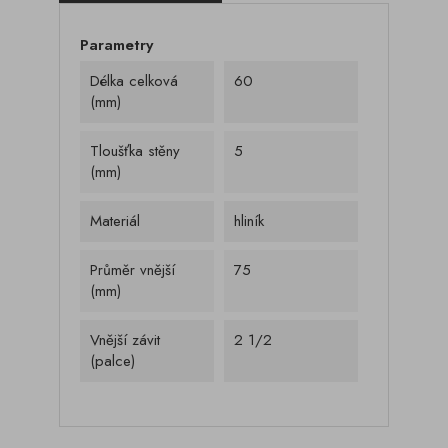
Parametry
Délka celková
60
(mm)
Tloušťka stěny
5
(mm)
Materiál
hliník
Průměr vnější
75
(mm)
Vnější závit
2 1/2
(palce)