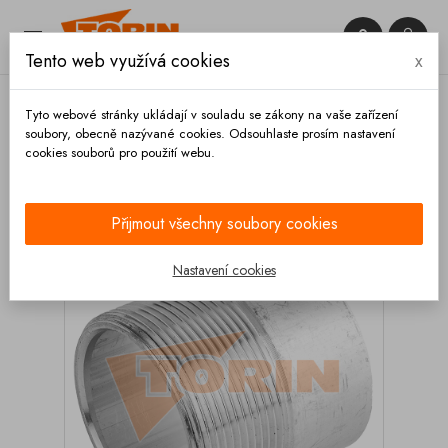


Tento web využívá cookies
x

Tyto webové stránky ukládají v souladu se zákony na vaše zařízení
soubory, obecně nazývané cookies. Odsouhlaste prosím nastavení
cookies souborů pro použití webu.
Domů
Armatury
Trubky
Trubka s vnějším
závitem 2 1/2 hliník
Přijmout všechny soubory cookies
Nastavení cookies