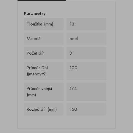
Parametry
Tloušťka (mm)
13
Materiál
ocel
Počet dír
8
Průměr DN
100
(jmenovitý)
Průměr vnější
174
(mm)
Rozteč dír (mm)
150