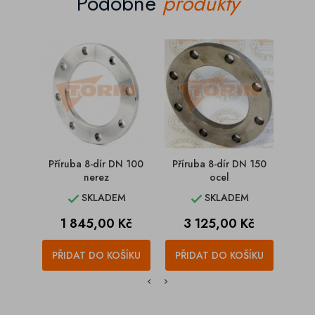
Podobné
produkty
Příruba 8-dír DN 100
Příruba 8-dír DN 150
Pří
nerez
ocel
SKLADEM
SKLADEM


Cena
Cena
1 845,00 Kč
3 125,00 Kč
PŘIDAT DO KOŠÍKU
PŘIDAT DO KOŠÍKU
PŘI