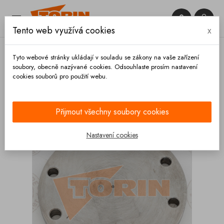


Tento web využívá cookies
x

Tyto webové stránky ukládají v souladu se zákony na vaše zařízení
soubory, obecně nazývané cookies. Odsouhlaste prosím nastavení
cookies souborů pro použití webu.
Domů
Armatury
Příruby
Záslepka příruby 8-dír
DN 100 ocel
Přijmout všechny soubory cookies
Nastavení cookies