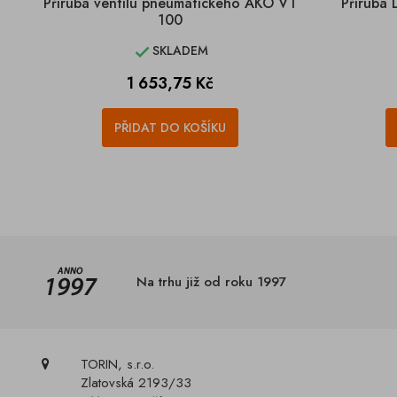
Příruba ventilu pneumatického AKO VT
Příruba 
100
SKLADEM

Cena
1 653,75 Kč
PŘIDAT DO KOŠÍKU
Na trhu již od roku 1997
TORIN, s.r.o.
Zlatovská 2193/33