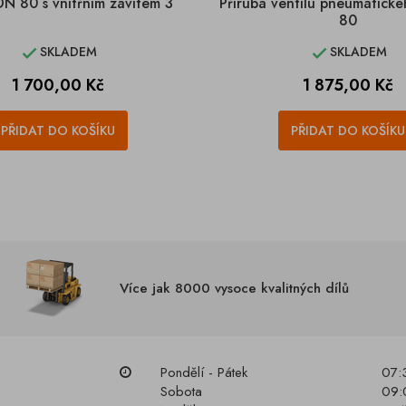
DN 80 s vnitřním závitem 3
Příruba ventilu pneumatick
80
SKLADEM
SKLADEM


Cena
Cena
1 700,00 Kč
1 875,00 Kč
PŘIDAT DO KOŠÍKU
PŘIDAT DO KOŠÍKU
Více jak 8000 vysoce kvalitných dílů
Pondělí - Pátek
07:
Sobota
09: