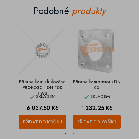
Podobné
produkty
Příruba koutu kulového
Příruba kompresoru DN
P
PROKOSCH DN 100
65
pne
TW3
SKLADEM
SKLADEM


Cena
Cena
C
6 037,50 Kč
1 232,25 Kč
1
PŘIDAT DO KOŠÍKU
PŘIDAT DO KOŠÍKU
PŘI