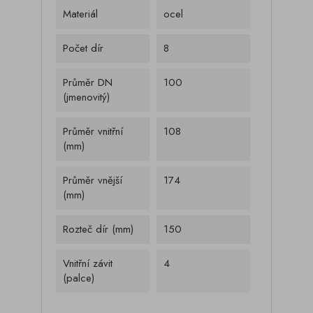
Materiál
ocel
Počet dír
8
Průměr DN
100
(jmenovitý)
Průměr vnitřní
108
(mm)
Průměr vnější
174
(mm)
Rozteč dír (mm)
150
Vnitřní závit
4
(palce)