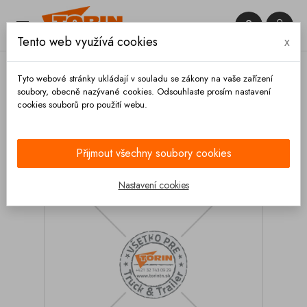


Tento web využívá cookies
x

Tyto webové stránky ukládají v souladu se zákony na vaše zařízení
soubory, obecně nazývané cookies. Odsouhlaste prosím nastavení
cookies souborů pro použití webu.
Domů
Armatury
Příruby
Příruba DN 100 s
vnitřním závitem 4
Přijmout všechny soubory cookies
Nastavení cookies