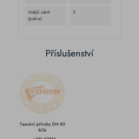
Vnější závit
3
(palce)
Příslušenství
Tesnění příruby DN 80
bílé