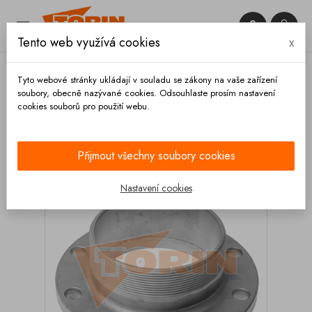


Tento web využívá cookies
x

Tyto webové stránky ukládají v souladu se zákony na vaše zařízení
soubory, obecně nazývané cookies. Odsouhlaste prosím nastavení
cookies souborů pro použití webu.
Domů
Armatury
Příruby
Příruba DN 80 s
vnějším závitem 3
Přijmout všechny soubory cookies
Nastavení cookies