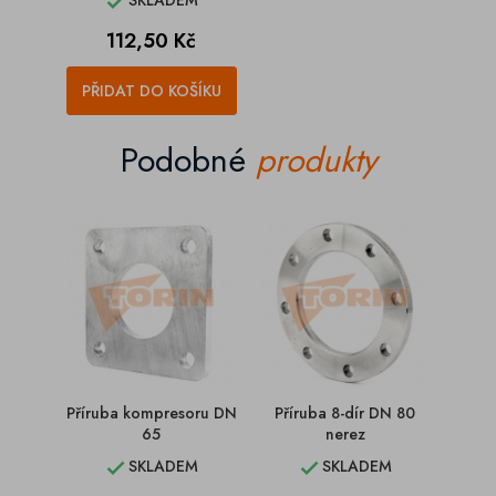
SKLADEM

Cena
112,50 Kč
PŘIDAT DO KOŠÍKU
Podobné
produkty
Příruba kompresoru DN
Příruba 8-dír DN 80
Pří
65
nerez
SKLADEM
SKLADEM

