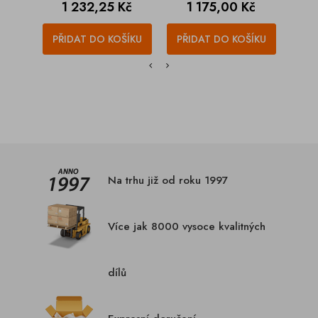
Cena
Cena
1 232,25 Kč
1 175,00 Kč
PŘIDAT DO KOŠÍKU
PŘIDAT DO KOŠÍKU
PŘI
Na trhu již od roku 1997
Více jak 8000 vysoce kvalitných
dílů