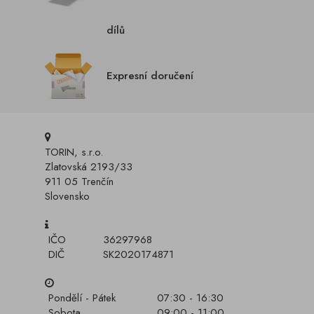
dílů
Expresní doručení
TORIN, s.r.o.
Zlatovská 2193/33
911 05 Trenčín
Slovensko
IČO
36297968
DIČ
SK2020174871
Pondělí - Pátek
07:30 - 16:30
Sobota
09:00 - 11:00