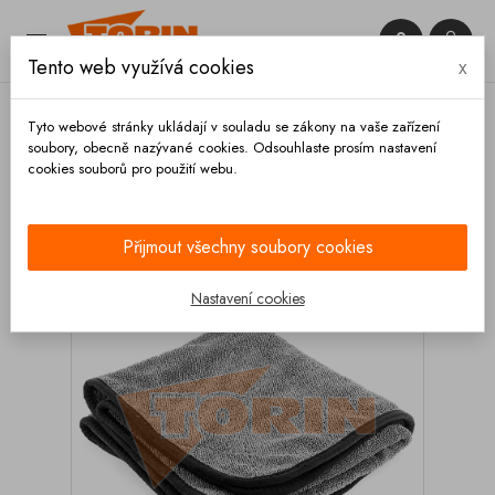


Tento web využívá cookies
x

Tyto webové stránky ukládají v souladu se zákony na vaše zařízení
soubory, obecně nazývané cookies. Odsouhlaste prosím nastavení
cookies souborů pro použití webu.
Domů
Výbava vozidla
Čištění
Mytí
Mikrovláknová utěrka 50x100
Přijmout všechny soubory cookies
Nastavení cookies