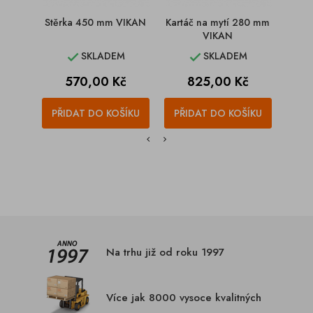
Stěrka 450 mm VIKAN
Kartáč na mytí 280 mm
Vymet
VIKAN
SKLADEM
SKLADEM


Cena
Cena
C
570,00 Kč
825,00 Kč
4
PŘIDAT DO KOŠÍKU
PŘIDAT DO KOŠÍKU
PŘI
Na trhu již od roku 1997
Více jak 8000 vysoce kvalitných