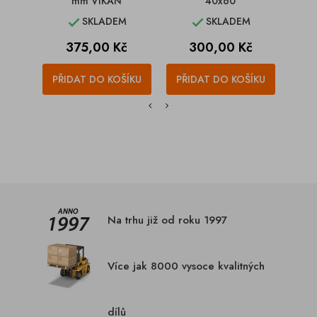
mm VIKAN
40x60
SKLADEM
SKLADEM


Cena
Cena
375,00 Kč
300,00 Kč
PŘIDAT DO KOŠÍKU
PŘIDAT DO KOŠÍKU
PŘI
Na trhu již od roku 1997
Více jak 8000 vysoce kvalitných
dílů