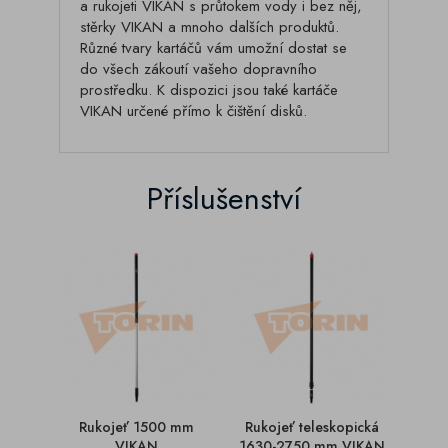
a rukojeti VIKAN s průtokem vody i bez něj,
stěrky VIKAN a mnoho dalších produktů.
Různé tvary kartáčů vám umožní dostat se
do všech zákoutí vašeho dopravního
prostředku. K dispozici jsou také kartáče
VIKAN určené přímo k čištění disků.
Příslušenství
Rukojeť 1500 mm
Rukojeť teleskopická
Ruko
VIKAN
1630-2750 mm VIKAN
1630