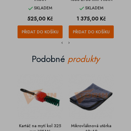
SKLADEM
SKLADEM


Cena
Cena
C
525,00 Kč
1 375,00 Kč
1
PŘIDAT DO KOŠÍKU
PŘIDAT DO KOŠÍKU
PŘI
Podobné
produkty
Kartáč na mytí kol 325
Mikrovláknová utěrka
Stěr