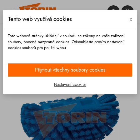


Tento web využívá cookies
x

Tyto webové stránky ukládají v souladu se zákony na vaše zařízení
soubory, obecně nazývané cookies. Odsouhlaste prosím nastavení
cookies souborů pro použití webu.
Domů
Výbava vozidla
Čištění
Mytí
Kartáč
na mytí 210 mm VIKAN
Přijmout všechny soubory cookies
Nastavení cookies