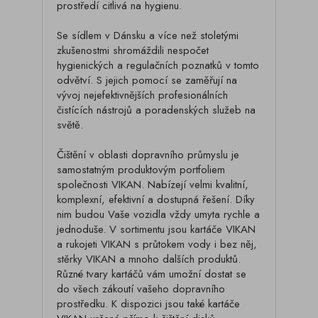
prostředí citlivá na hygienu.
Se sídlem v Dánsku a více než stoletými
zkušenostmi shromáždili nespočet
hygienických a regulačních poznatků v tomto
odvětví. S jejich pomocí se zaměřují na
vývoj nejefektivnějších profesionálních
čistících nástrojů a poradenských služeb na
světě.
Čištění v oblasti dopravního průmyslu je
samostatným produktovým portfoliem
společnosti VIKAN. Nabízejí velmi kvalitní,
komplexní, efektivní a dostupná řešení. Díky
nim budou Vaše vozidla vždy umyta rychle a
jednoduše. V sortimentu jsou kartáče VIKAN
a rukojeti VIKAN s průtokem vody i bez něj,
stěrky VIKAN a mnoho dalších produktů.
Různé tvary kartáčů vám umožní dostat se
do všech zákoutí vašeho dopravního
prostředku. K dispozici jsou také kartáče