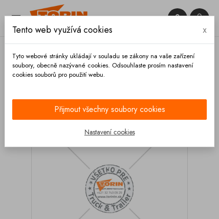


Tento web využívá cookies
x

Tyto webové stránky ukládají v souladu se zákony na vaše zařízení
soubory, obecně nazývané cookies. Odsouhlaste prosím nastavení
cookies souborů pro použití webu.
Domů
Výbava vozidla
Čištění
Mytí
Kartáč
na mytí kol 420 mm VIKAN
Přijmout všechny soubory cookies
Nastavení cookies