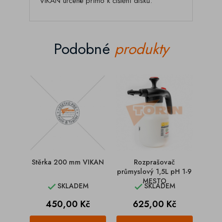
VIKAN určené přímo k čištění disků.
Podobné
produkty
Stěrka 200 mm VIKAN
Rozprašovač
Kartá
průmyslový 1,5L pH 1-9
MESTO
SKLADEM
SKLADEM


Cena
Cena
450,00 Kč
625,00 Kč