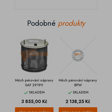
Podobné
produkty
Měch pérování nápravy
Měch pérování nápravy
Měch
SAF 2919V
BPW
SKLADEM
SKLADEM


Cena
Cena
C
3 855,00 Kč
2 138,25 Kč
1