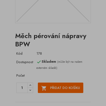
Měch pérování nápravy
BPW
Kód
178
Skladem
Dostupnost
(může být na našem

externém skladě)
Počet

PŘIDAT DO KOŠÍKU