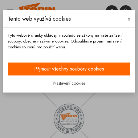


Tento web využívá cookies
x

Tyto webové stránky ukládají v souladu se zákony na vaše zařízení
soubory, obecně nazývané cookies. Odsouhlaste prosím nastavení
cookies souborů pro použití webu.
Domů
Podvozek a kola
Nápravy
Měchy
pérování
Měch pérování nápravy BPW
Přijmout všechny soubory cookies
Nastavení cookies