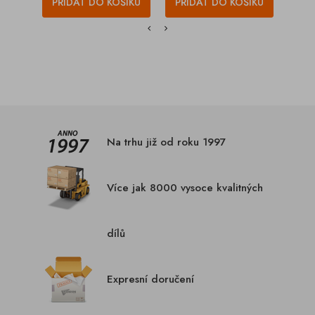
PŘIDAT DO KOŠÍKU
PŘIDAT DO KOŠÍKU
PŘI
Na trhu již od roku 1997
Více jak 8000 vysoce kvalitných
dílů
Expresní doručení