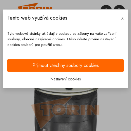


Tento web využívá cookies
x

Tyto webové stránky ukládají v souladu se zákony na vaše zařízení
soubory, obecně nazývané cookies. Odsouhlaste prosím nastavení
cookies souborů pro použití webu.
Domů
Podvozek a kola
Nápravy
Měchy
pérování
Měch pérování nápravy SAF 2919V
Přijmout všechny soubory cookies
Nastavení cookies