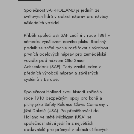
Společnost SAF-HOLLAND je jedním ze
světových lídrů v oblasti náprav pro návěsy
nákladních vozidel.
Příběh společnosti SAF začíná v roce 1881 v
německu vynálezem nového pluhu. Rodinný
podnik se začal rychle rozšiřovat s výrobou
prvních ocelových náprav pro zemědělská
vozidla pod názvem Otto Sauer
Achsenfabrik (SAF). Tady vzniká jeden z
předních výrobců náprav a závěsných
systémů v Evropě.
Společnost Holland svou historii začíná v
roce 1910 bezpečnými spoji pro koně a
pluhy jako Safety Release Clevis Company v
Jižní Dakotě (USA). Po přestěhování do
Holland ve státě Michigan (USA) se
společnost stává jedním z největších
dodavatelů pro průmysl v oblasti užitkových