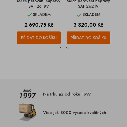
Měch pérování nápravy
Měch pérování nápravy
Měch
SAF 2619V
SAF 2621V
SKLADEM
SKLADEM


Cena
Cena
C
2 690,75 Kč
3 320,00 Kč
1
PŘIDAT DO KOŠÍKU
PŘIDAT DO KOŠÍKU
PŘI
Na trhu již od roku 1997
Více jak 8000 vysoce kvalitných