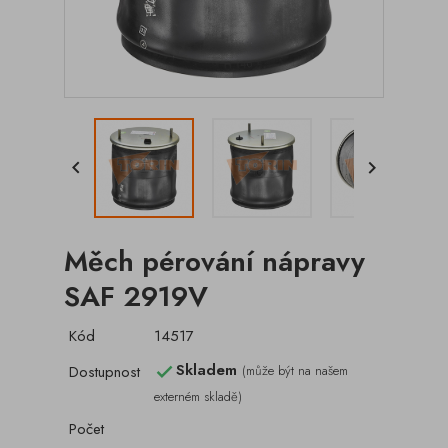


Měch pérování nápravy
SAF 2919V
Kód
14517
Skladem
Dostupnost
(může být na našem

externém skladě)
Počet