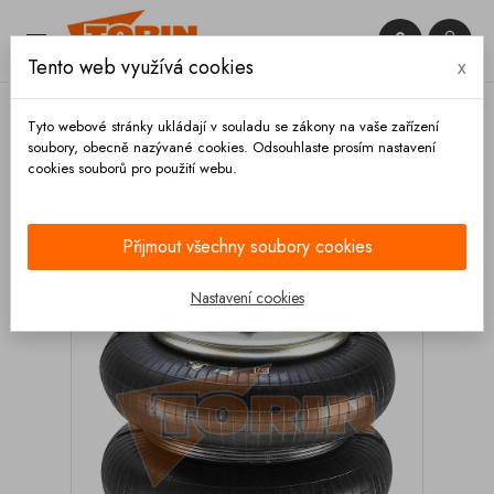


Tento web využívá cookies
x

Tyto webové stránky ukládají v souladu se zákony na vaše zařízení
soubory, obecně nazývané cookies. Odsouhlaste prosím nastavení
cookies souborů pro použití webu.
Domů
Podvozek a kola
Nápravy
Měchy
pérování
Měch zvedání nápravy SAF
Přijmout všechny soubory cookies
Nastavení cookies