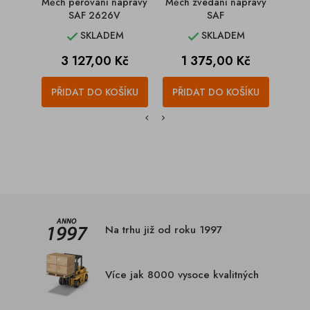
Měch pérování nápravy
Měch zvedání nápravy
Držá
SAF 2626V
SAF
ná
FEL
SKLADEM
SKLADEM


Cena
Cena
C
3 127,00 Kč
1 375,00 Kč
2
PŘIDAT DO KOŠÍKU
PŘIDAT DO KOŠÍKU
PŘI
Na trhu již od roku 1997
Více jak 8000 vysoce kvalitných