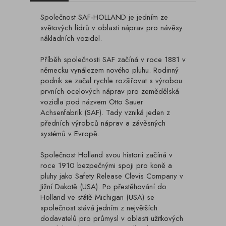
Společnost SAF-HOLLAND je jedním ze
světových lídrů v oblasti náprav pro návěsy
nákladních vozidel.
Příběh společnosti SAF začíná v roce 1881 v
německu vynálezem nového pluhu. Rodinný
podnik se začal rychle rozšiřovat s výrobou
prvních ocelových náprav pro zemědělská
vozidla pod názvem Otto Sauer
Achsenfabrik (SAF). Tady vzniká jeden z
předních výrobců náprav a závěsných
systémů v Evropě.
Společnost Holland svou historii začíná v
roce 1910 bezpečnými spoji pro koně a
pluhy jako Safety Release Clevis Company v
Jižní Dakotě (USA). Po přestěhování do
Holland ve státě Michigan (USA) se
společnost stává jedním z největších
dodavatelů pro průmysl v oblasti užitkových