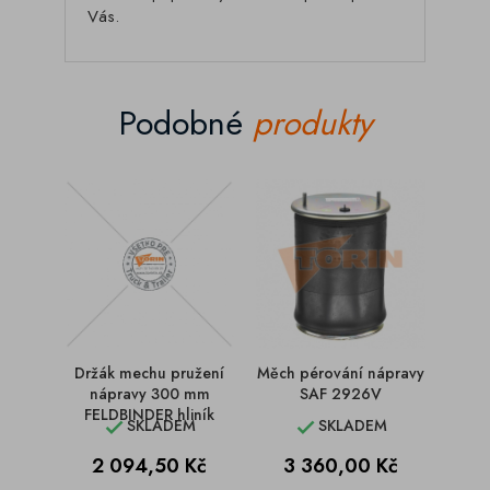
Vás.
Podobné
produkty
Držák mechu pružení
Měch pérování nápravy
Měch 
nápravy 300 mm
SAF 2926V
FELDBINDER hliník
SKLADEM
SKLADEM


Cena
Cena
C
2 094,50 Kč
3 360,00 Kč
2