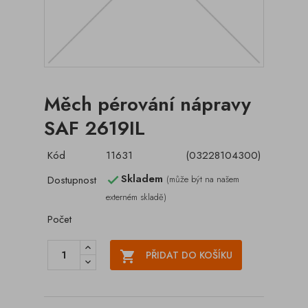
Měch pérování nápravy
SAF 2619IL
Kód
11631
(03228104300)
Skladem
Dostupnost
(může být na našem

externém skladě)
Počet

PŘIDAT DO KOŠÍKU