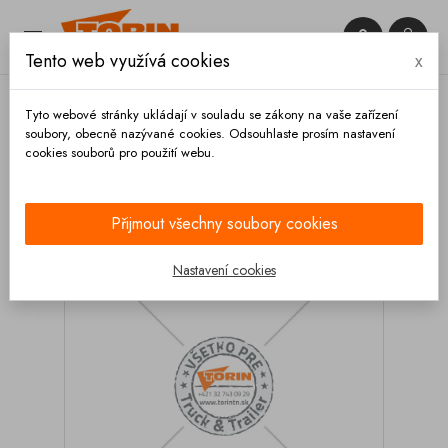


Tento web využívá cookies
x

Tyto webové stránky ukládají v souladu se zákony na vaše zařízení
soubory, obecně nazývané cookies. Odsouhlaste prosím nastavení
cookies souborů pro použití webu.
Domů
Podvozek a kola
Nápravy
Měchy
pérování
Měch pérování nápravy SAF 2619IL
Přijmout všechny soubory cookies
Nastavení cookies