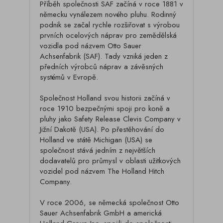
Příběh společnosti SAF začíná v roce 1881 v
německu vynálezem nového pluhu. Rodinný
podnik se začal rychle rozšiřovat s výrobou
prvních ocelových náprav pro zemědělská
vozidla pod názvem Otto Sauer
Achsenfabrik (SAF). Tady vzniká jeden z
předních výrobců náprav a závěsných
systémů v Evropě.
Společnost Holland svou historii začíná v
roce 1910 bezpečnými spoji pro koně a
pluhy jako Safety Release Clevis Company v
Jižní Dakotě (USA). Po přestěhování do
Holland ve státě Michigan (USA) se
společnost stává jedním z největších
dodavatelů pro průmysl v oblasti užitkových
vozidel pod názvem The Holland Hitch
Company.
V roce 2006, se německá společnost Otto
Sauer Achsenfabrik GmbH a americká