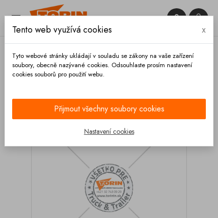


Tento web využívá cookies
x

Tyto webové stránky ukládají v souladu se zákony na vaše zařízení
soubory, obecně nazývané cookies. Odsouhlaste prosím nastavení
cookies souborů pro použití webu.
Domů
Výbava vozidla
Čištění
Odstraňovač
usazeného vodního kamene KIMICAR Forum 1L
Přijmout všechny soubory cookies
Nastavení cookies