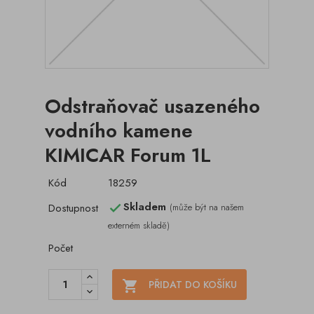
Odstraňovač usazeného
vodního kamene
KIMICAR Forum 1L
Kód
18259
Skladem
Dostupnost
(může být na našem

externém skladě)
Počet

PŘIDAT DO KOŠÍKU