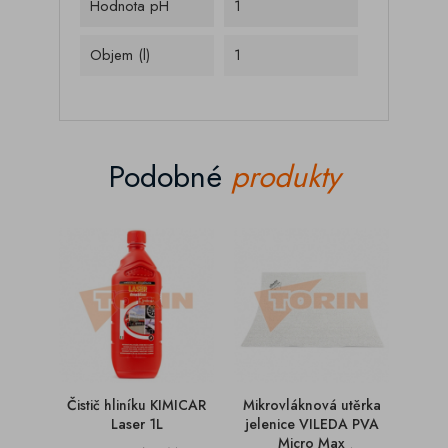
Hodnota pH
1
Objem (l)
1
Podobné
produkty
Čistič hliníku KIMICAR
Mikrovláknová utěrka
Vymet
Laser 1L
jelenice VILEDA PVA
Micro Max