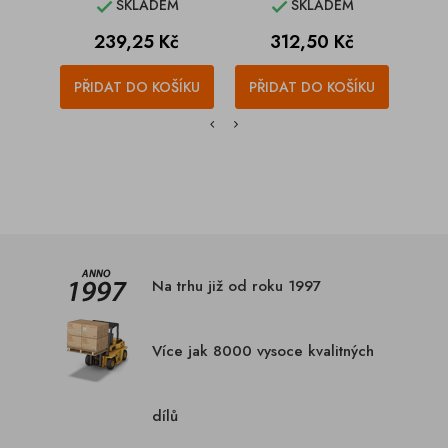
SKLADEM
SKLADEM


Cena
Cena
C
239,25 Kč
312,50 Kč
4
PŘIDAT DO KOŠÍKU
PŘIDAT DO KOŠÍKU
PŘI
Na trhu již od roku 1997
Více jak 8000 vysoce kvalitných
dílů