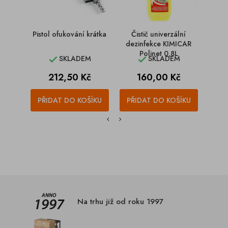
Pistol ofukování krátka
Čistič univerzální
Čis
dezinfekce KIMICAR
K
Polinet 0,8L
C
SKLADEM
SKLADEM


Cena
Cena
212,50 Kč
160,00 Kč
PŘIDAT DO KOŠÍKU
PŘIDAT DO KOŠÍKU
PŘI
Na trhu již od roku 1997