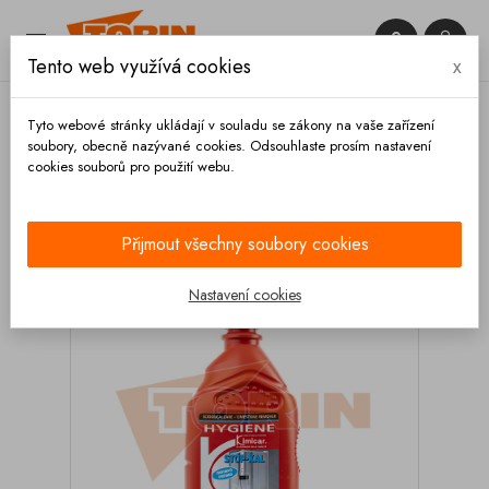


Tento web využívá cookies
x

Tyto webové stránky ukládají v souladu se zákony na vaše zařízení
soubory, obecně nazývané cookies. Odsouhlaste prosím nastavení
cookies souborů pro použití webu.
Domů
Výbava vozidla
Čištění
Odstraňovač
usazeného vodního kamene KIMICAR Stop-Kal 0,8L
Přijmout všechny soubory cookies
Nastavení cookies