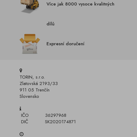
Více jak 8000 vysoce kvalitných
dílů
Expresní doručení
TORIN, s.r.o.
Zlatovská 2193/33
911 05 Trenčín
Slovensko
IČO
36297968
DIČ
SK2020174871