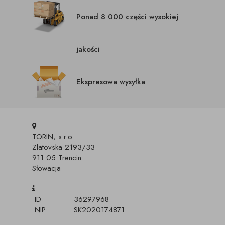
Ponad 8 000 części wysokiej
jakości
Ekspresowa wysyłka
TORIN, s.r.o.
Zlatovska 2193/33
911 05 Trencin
Słowacja
ID
36297968
NIP
SK2020174871