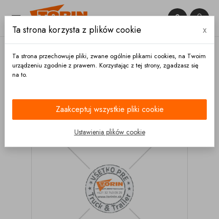


Ta strona korzysta z plików cookie
x

Ta strona przechowuje pliki, zwane ogólnie plikami cookies, na Twoim
urządzeniu zgodnie z prawem. Korzystając z tej strony, zgadzasz się
na to.
Główna
Elektryczność
Wtyczki
Wtyczka REMA
24V 2-pin kabel 35 mm2 wysokonatężeniowa
Zaakceptuj wszystkie pliki cookie
Ustawienia plików cookie