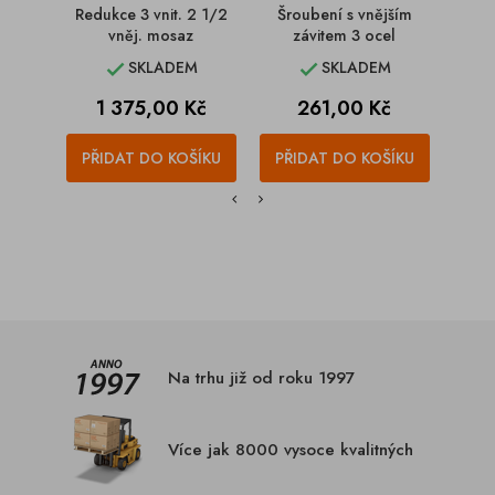
Redukce 3 vnit. 2 1/2
Šroubení s vnějším
Skru
vněj. mosaz
závitem 3 ocel
SKLADEM
SKLADEM


Cena
Cena
1 375,00 Kč
261,00 Kč
PŘIDAT DO KOŠÍKU
PŘIDAT DO KOŠÍKU
PŘI
Na trhu již od roku 1997
Více jak 8000 vysoce kvalitných