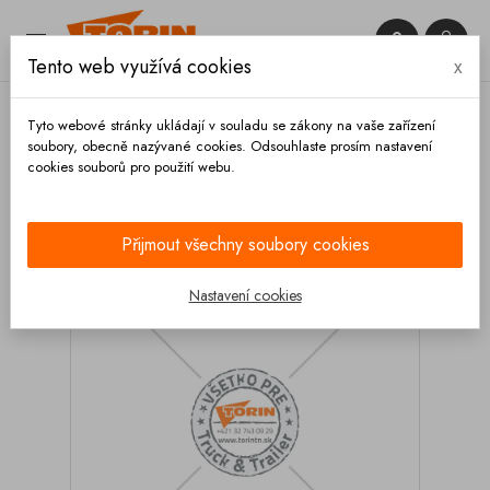


Tento web využívá cookies
x

Tyto webové stránky ukládají v souladu se zákony na vaše zařízení
soubory, obecně nazývané cookies. Odsouhlaste prosím nastavení
cookies souborů pro použití webu.
Domů
Armatury
Závitové redukce
Redukce 2
1/2 vněj. 3 vněj. ocel
Přijmout všechny soubory cookies
Nastavení cookies