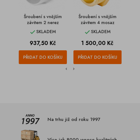
Šroubení s vnějším
Šroubení s vnějším
Přípoj
závitem 2 nerez
závitem 4 mosaz
SKLADEM
SKLADEM


Cena
Cena
937,50 Kč
1 500,00 Kč
PŘIDAT DO KOŠÍKU
PŘIDAT DO KOŠÍKU
PŘI
Na trhu již od roku 1997
Více jak 8000 vysoce kvalitných