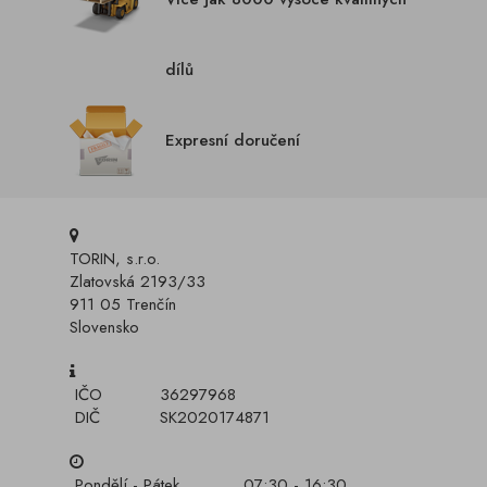
dílů
Expresní doručení
TORIN, s.r.o.
Zlatovská 2193/33
911 05 Trenčín
Slovensko
IČO
36297968
DIČ
SK2020174871
Pondělí - Pátek
07:30 - 16:30