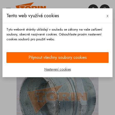


Tento web využívá cookies
x

Tyto webové stránky ukládají v souladu se zákony na vaše zařízení
soubory, obecně nazývané cookies. Odsouhlaste prosím nastavení
cookies souborů pro použití webu.
Domů
Armatury
Závitové redukce
Šroubení s
vnějším závitem 4 ocel
Přijmout všechny soubory cookies
Nastavení cookies