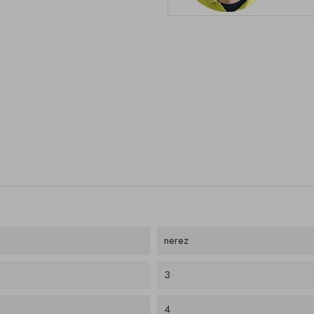
nerez
3
4