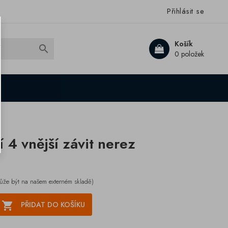
Přihlásit se
Košík

0 položek
 4 vnější závit nerez
ůže být na našem externém skladě)

PŘIDAT DO KOŠÍKU