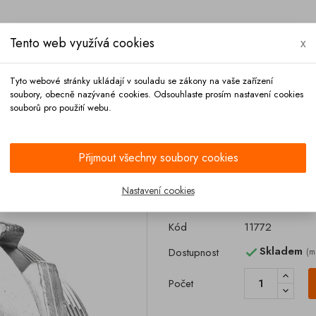
Tento web využívá cookies
x
Tyto webové stránky ukládají v souladu se zákony na vaše zařízení
soubory, obecně nazývané cookies. Odsouhlaste prosím nastavení cookies
souborů pro použití webu.
Platba
Kontakt
Přijmout všechny soubory cookies
ší závit nerez
Nastavení cookies
Redukce 3 vnější
Kód
11772
Skladem
Dostupnost
(m

Počet