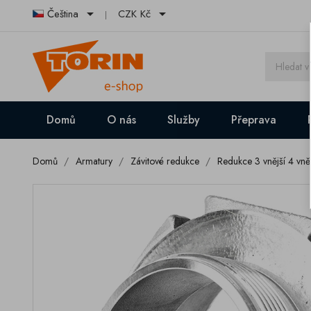


Čeština
CZK Kč
Domů
O nás
Služby
Přeprava
Domů
Armatury
Závitové redukce
Redukce 3 vnější 4 vněj