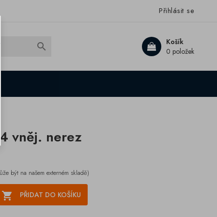
Přihlásit se
Košík

0 položek
4 vněj. nerez
ůže být na našem externém skladě)

PŘIDAT DO KOŠÍKU