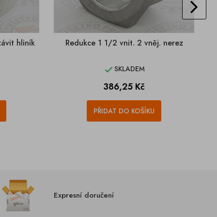
ávit hliník
Redukce 1 1/2 vnit. 2 vněj. nerez
R
SKLADEM

Cena
386,25 Kč
PŘIDAT DO KOŠÍKU
Expresní doručení