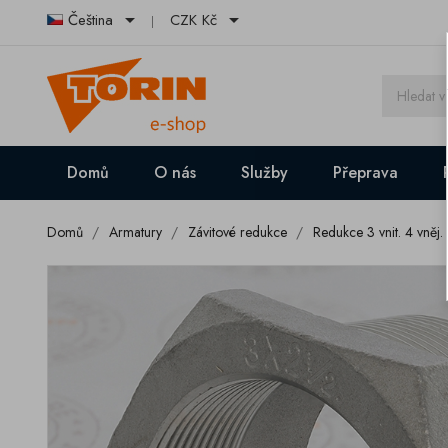


Čeština
CZK Kč
Domů
O nás
Služby
Přeprava
Domů
Armatury
Závitové redukce
Redukce 3 vnit. 4 vněj.