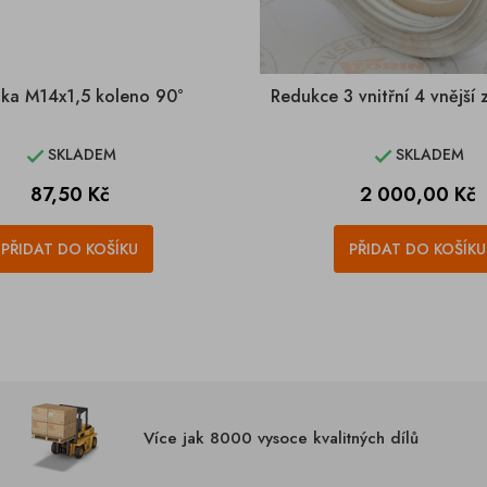
jka M14x1,5 koleno 90°
Redukce 3 vnitřní 4 vnější z
SKLADEM
SKLADEM


Cena
Cena
87,50 Kč
2 000,00 Kč
PŘIDAT DO KOŠÍKU
PŘIDAT DO KOŠÍKU
Více jak 8000 vysoce kvalitných dílů