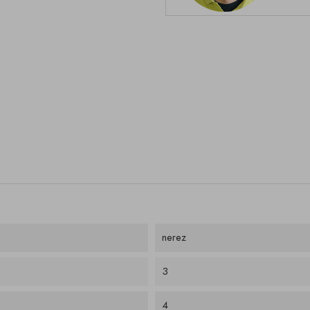
nerez
3
4