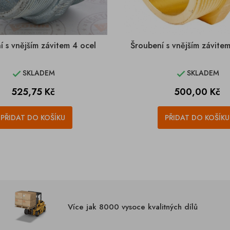
í s vnějším závitem 4 ocel
Šroubení s vnějším závite
SKLADEM
SKLADEM


Cena
Cena
525,75 Kč
500,00 Kč
PŘIDAT DO KOŠÍKU
PŘIDAT DO KOŠÍKU
Více jak 8000 vysoce kvalitných dílů