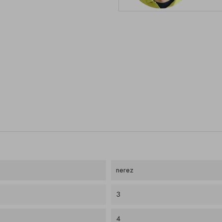
nerez
3
4