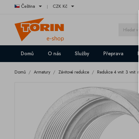


Čeština
CZK Kč
Domů
O nás
Služby
Přeprava
Domů
Armatury
Závitové redukce
Redukce 4 vnit. 3 vnit. 