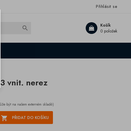
Přihlásit se
Košík

0 položek
3 vnit. nerez
ůže být na našem externém skladě)

PŘIDAT DO KOŠÍKU