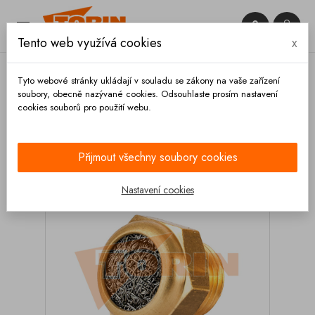


Tento web využívá cookies
x

Tyto webové stránky ukládají v souladu se zákony na vaše zařízení
soubory, obecně nazývané cookies. Odsouhlaste prosím nastavení
cookies souborů pro použití webu.
Domů
Armatury
Závitové redukce
Skrutkovací
filtr 1/4 sítko
Přijmout všechny soubory cookies
Nastavení cookies