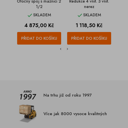
Otočný spoj s maznicí 2
Redukce 4 vnit. 3 vnit.
Přípoj
1/2
nerez
SKLADEM
SKLADEM


Cena
Cena
4 875,00 Kč
1 118,50 Kč
PŘIDAT DO KOŠÍKU
PŘIDAT DO KOŠÍKU
PŘI
Na trhu již od roku 1997
Více jak 8000 vysoce kvalitných