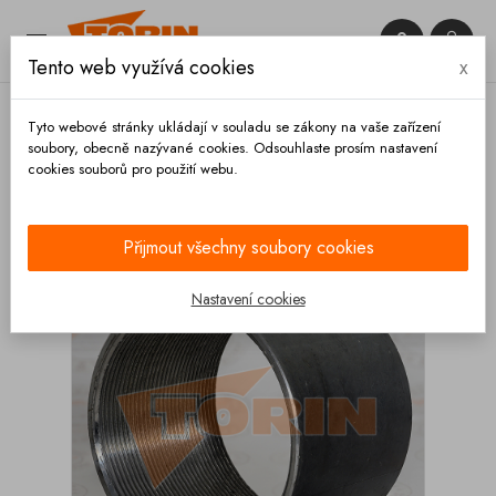


Tento web využívá cookies
x

Tyto webové stránky ukládají v souladu se zákony na vaše zařízení
soubory, obecně nazývané cookies. Odsouhlaste prosím nastavení
cookies souborů pro použití webu.
Domů
Armatury
Trubky
Trubka s vnitřním
závitem 3 ocel
Přijmout všechny soubory cookies
Nastavení cookies