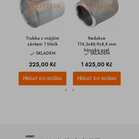
Trubka s vnějším
Redukce
Tr
závitem 1 hliník
114,3x88,9x8,8 mm
z
kónická ocel
SKLADEM
SKLADEM


Cena
Cena
225,00 Kč
1 625,00 Kč
PŘIDAT DO KOŠÍKU
PŘIDAT DO KOŠÍKU
PŘI