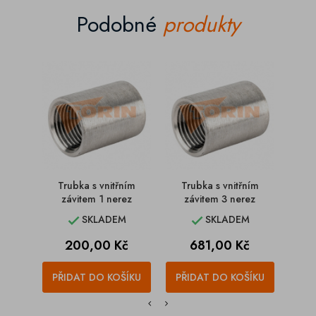
Podobné
produkty
Trubka s vnitřním
Trubka s vnitřním
Tr
závitem 1 nerez
závitem 3 nerez
z
SKLADEM
SKLADEM


Cena
Cena
200,00 Kč
681,00 Kč
PŘIDAT DO KOŠÍKU
PŘIDAT DO KOŠÍKU
PŘI