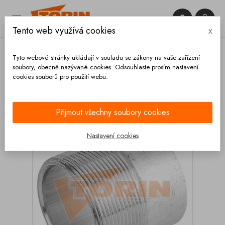


Tento web využívá cookies
x

Tyto webové stránky ukládají v souladu se zákony na vaše zařízení
soubory, obecně nazývané cookies. Odsouhlaste prosím nastavení
cookies souborů pro použití webu.
Domů
Armatury
Trubky
Trubka s vnějším
závitem 4 hliník
Přijmout všechny soubory cookies
Nastavení cookies