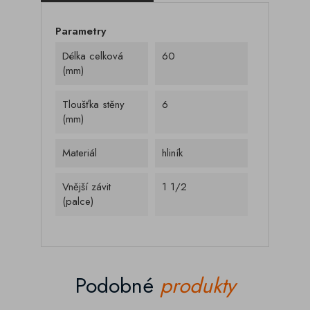
Parametry
Délka celková
60
(mm)
Tloušťka stěny
6
(mm)
Materiál
hliník
Vnější závit
1 1/2
(palce)
Podobné
produkty