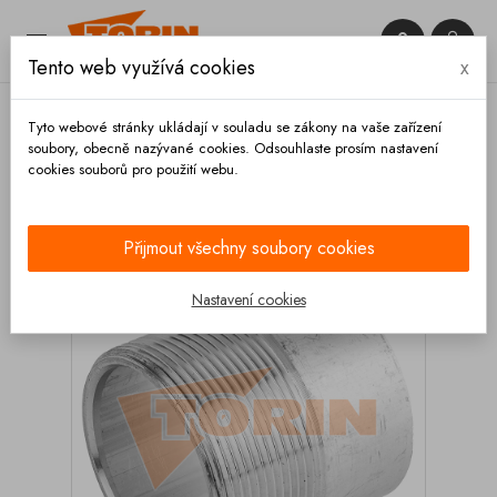


Tento web využívá cookies
x

Tyto webové stránky ukládají v souladu se zákony na vaše zařízení
soubory, obecně nazývané cookies. Odsouhlaste prosím nastavení
cookies souborů pro použití webu.
Domů
Armatury
Trubky
Trubka s vnějším
závitem 1 1/2 hliník
Přijmout všechny soubory cookies
Nastavení cookies