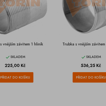
s vnějším závitem 1 hliník
Trubka s vnějším závitem
SKLADEM
SKLADEM


Cena
Cena
225,00 Kč
536,25 Kč
PŘIDAT DO KOŠÍKU
PŘIDAT DO KOŠÍKU