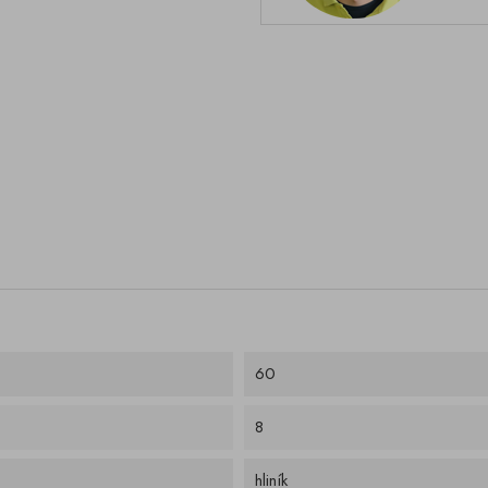
60
8
hliník