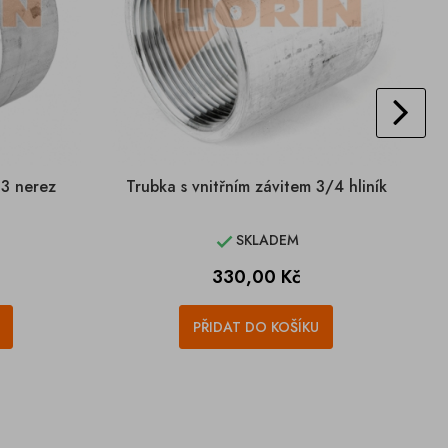
 3 nerez
Trubka s vnitřním závitem 3/4 hliník
SKLADEM

Cena
330,00 Kč
PŘIDAT DO KOŠÍKU