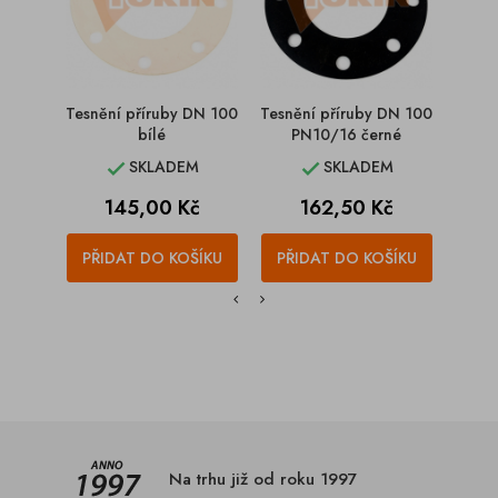
Tesnění příruby DN 100
Tesnění příruby DN 100
T
bílé
PN10/16 černé
ko
SKLADEM
SKLADEM


Cena
Cena
145,00 Kč
162,50 Kč
PŘIDAT DO KOŠÍKU
PŘIDAT DO KOŠÍKU
PŘI
Na trhu již od roku 1997