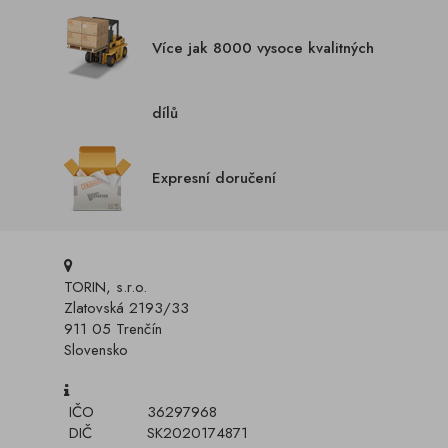
Více jak 8000 vysoce kvalitných
dílů
Expresní doručení
TORIN, s.r.o.
Zlatovská 2193/33
911 05 Trenčín
Slovensko
IČO
36297968
DIČ
SK2020174871