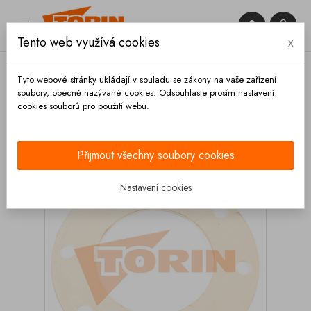


Tento web využívá cookies
x

Tyto webové stránky ukládají v souladu se zákony na vaše zařízení
soubory, obecně nazývané cookies. Odsouhlaste prosím nastavení
cookies souborů pro použití webu.
Domů
Armatury
Těsnění
Tesnění příruby DN
200 FELDBINDER bílé
Přijmout všechny soubory cookies
Nastavení cookies