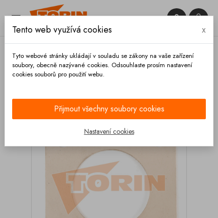


Tento web využívá cookies
x

Tyto webové stránky ukládají v souladu se zákony na vaše zařízení
soubory, obecně nazývané cookies. Odsouhlaste prosím nastavení
cookies souborů pro použití webu.
Domů
Armatury
Těsnění
Tesnění příruby
kompresoru DN 75 bílé
Přijmout všechny soubory cookies
Nastavení cookies