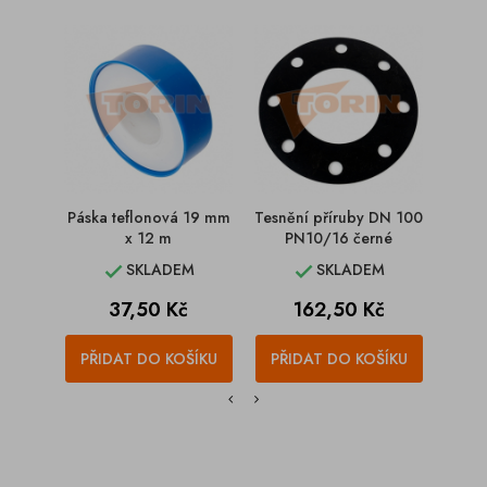
Páska teflonová 19 mm
Tesnění příruby DN 100
T
x 12 m
PN10/16 černé
komp
SKLADEM
SKLADEM


Cena
Cena
37,50 Kč
162,50 Kč
PŘIDAT DO KOŠÍKU
PŘIDAT DO KOŠÍKU
PŘI