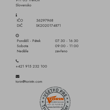
911 05 Trenčín
Slovensko
IČO
36297968
DIČ
SK2020174871
Pondělí - Pátek
07:30 - 16:30
Sobota
09:00 - 11:00
Neděle
zavřeno
+421 915 232 100
torin@torintn.com