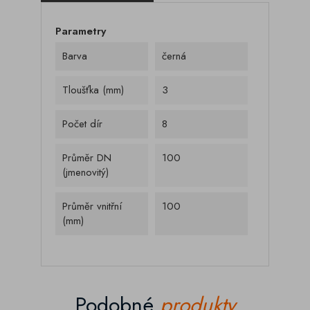
Parametry
Barva
černá
Tloušťka (mm)
3
Počet dír
8
Průměr DN
100
(jmenovitý)
Průměr vnitřní
100
(mm)
Podobné
produkty