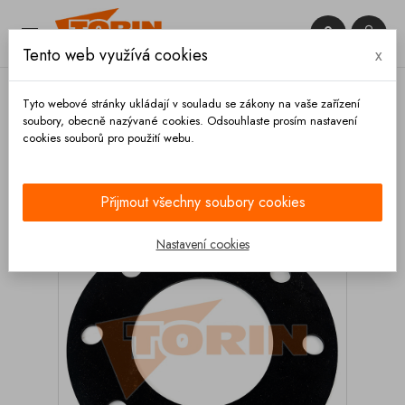


Tento web využívá cookies
x

Tyto webové stránky ukládají v souladu se zákony na vaše zařízení
soubory, obecně nazývané cookies. Odsouhlaste prosím nastavení
cookies souborů pro použití webu.
Domů
Armatury
Těsnění
Tesnění příruby DN
100 PN10/16 černé
Přijmout všechny soubory cookies
Nastavení cookies