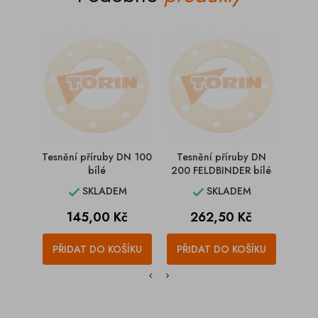
Tesnění příruby DN 100
Tesnění příruby DN
Tesn
bílé
200 FELDBINDER bílé
II
SKLADEM
SKLADEM


Cena
Cena
145,00 Kč
262,50 Kč
PŘIDAT DO KOŠÍKU
PŘIDAT DO KOŠÍKU
PŘI