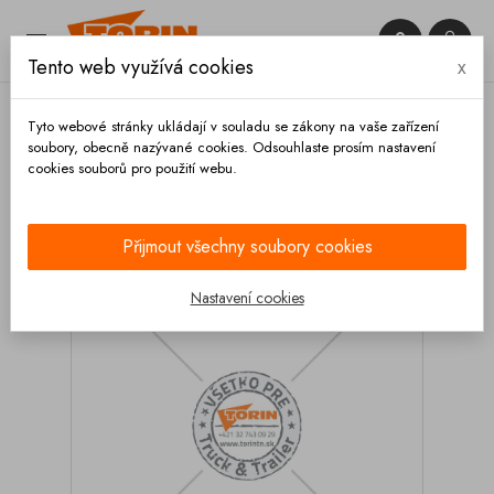


Tento web využívá cookies
x

Tyto webové stránky ukládají v souladu se zákony na vaše zařízení
soubory, obecně nazývané cookies. Odsouhlaste prosím nastavení
cookies souborů pro použití webu.
Domů
Armatury
Těsnění
Tesnění příruby
kompresoru GHH Rand CG80 CS80
Přijmout všechny soubory cookies
Nastavení cookies