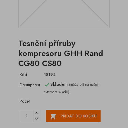
Tesnění příruby
kompresoru GHH Rand
CG80 CS80
Kód
18194
Skladem
Dostupnost
(může být na našem

externém skladě)
Počet

PŘIDAT DO KOŠÍKU