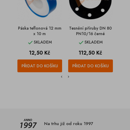
Páska teflonová 12 mm
Tesnění příruby DN 80
Tesně
x 10 m
PN10/16 černé
SKLADEM
SKLADEM


Cena
Cena
12,50 Kč
112,50 Kč
PŘIDAT DO KOŠÍKU
PŘIDAT DO KOŠÍKU
PŘI
Na trhu již od roku 1997