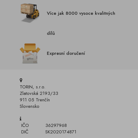
Více jak 8000 vysoce kvalitných
dílů
Expresní doručení
TORIN, s.r.o.
Zlatovská 2193/33
911 05 Trenčín
Slovensko
IČO
36297968
DIČ
SK2020174871