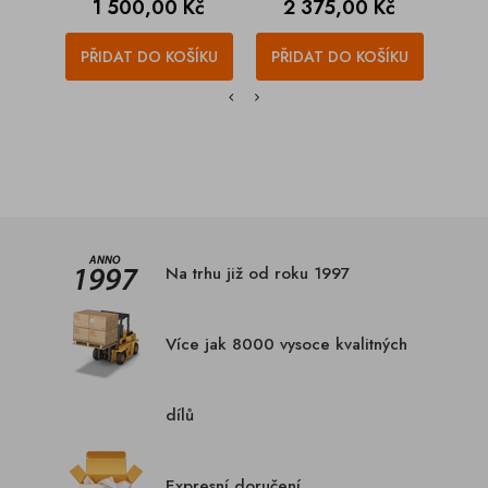
Cena
Cena
C
1 500,00 Kč
2 375,00 Kč
2
PŘIDAT DO KOŠÍKU
PŘIDAT DO KOŠÍKU
PŘI
Na trhu již od roku 1997
Více jak 8000 vysoce kvalitných
dílů
Expresní doručení