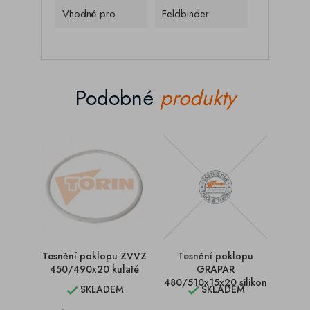
Vhodné pro
Feldbinder
Podobné
produkty
Tesnění poklopu ZVVZ
Tesnění poklopu
Te
450/490x20 kulaté
GRAPAR
pok
480/510x15x20 silikon
SKLADEM
SKLADEM

