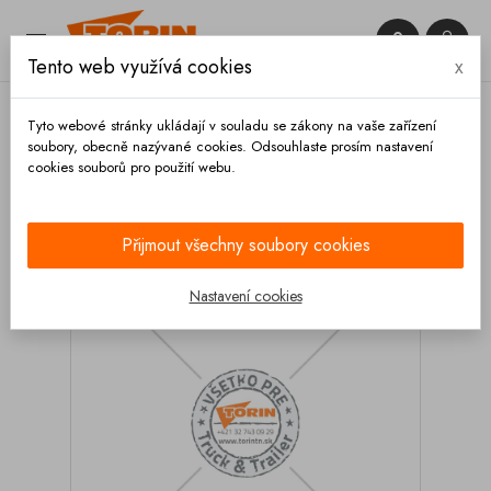


Tento web využívá cookies
x

Tyto webové stránky ukládají v souladu se zákony na vaše zařízení
soubory, obecně nazývané cookies. Odsouhlaste prosím nastavení
cookies souborů pro použití webu.
Domů
Kupoly a víka
Těsnění
Tesnění poklopu
FELDBINDER
Přijmout všechny soubory cookies
Nastavení cookies