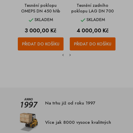
Tesnění poklopu
Tesnění zadního
Te
OMEPS DN 450 hřib
poklopu LAG DN 700
po
6
SKLADEM
SKLADEM


Cena
Cena
C
3 000,00 Kč
4 000,00 Kč
3
PŘIDAT DO KOŠÍKU
PŘIDAT DO KOŠÍKU
PŘI
Na trhu již od roku 1997
Více jak 8000 vysoce kvalitných