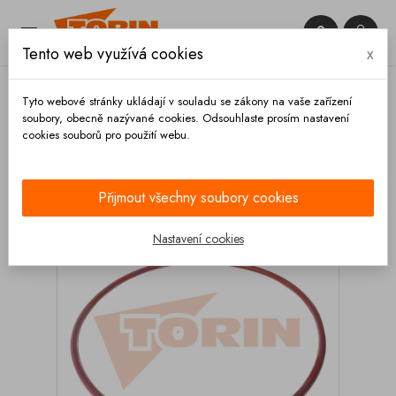


Tento web využívá cookies
x

Tyto webové stránky ukládají v souladu se zákony na vaše zařízení
soubory, obecně nazývané cookies. Odsouhlaste prosím nastavení
cookies souborů pro použití webu.
Domů
Kupoly a víka
Těsnění
Tesnění poklopu
FORT VALE 485/515x15x15
Přijmout všechny soubory cookies
Nastavení cookies