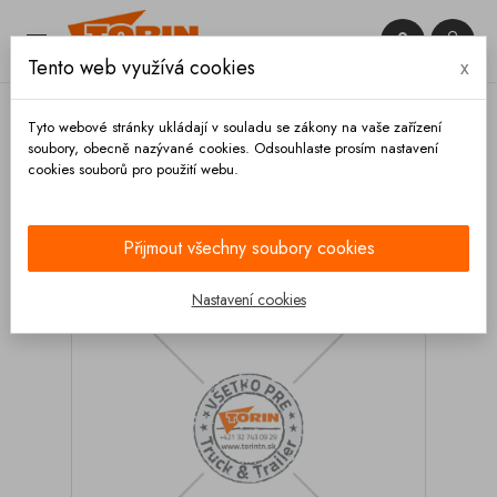


Tento web využívá cookies
x

Tyto webové stránky ukládají v souladu se zákony na vaše zařízení
soubory, obecně nazývané cookies. Odsouhlaste prosím nastavení
cookies souborů pro použití webu.
Domů
Kupoly a víka
Těsnění
Tesnění poklopu
GOFA 540/580x3,5/4x10
Přijmout všechny soubory cookies
Nastavení cookies