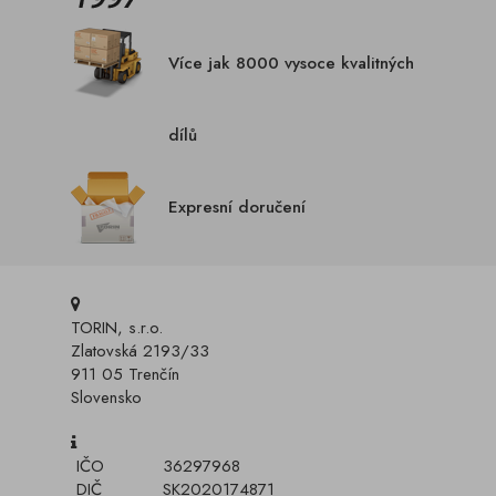
Více jak 8000 vysoce kvalitných
dílů
Expresní doručení
TORIN, s.r.o.
Zlatovská 2193/33
911 05 Trenčín
Slovensko
IČO
36297968
DIČ
SK2020174871