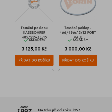
Tesnění poklopu
Tesnění poklopu
Te
KASSBOHRER
466/496x15x12 FORT
CHE
485/515x15x15
VALE
25
SKLADEM
SKLADEM


Cena
Cena
C
3 125,00 Kč
3 000,00 Kč
6
PŘIDAT DO KOŠÍKU
PŘIDAT DO KOŠÍKU
PŘI
Na trhu již od roku 1997