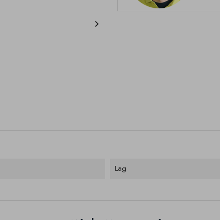

Lag