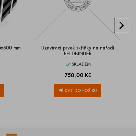
65x500 mm
Uzavírací prvek skříňky na nářadí
Tě
FELDBINDER
SKLADEM

Cena
750,00 Kč
PŘIDAT DO KOŠÍKU