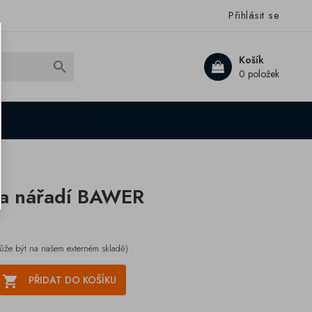
Přihlásit se
Košík

0 položek
na nářadí BAWER
ůže být na našem externém skladě)

PŘIDAT DO KOŠÍKU