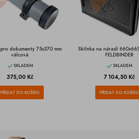
 pro dokumenty 75x370 mm
Skřínka na náradí 660x6
válcová
FELDBINDER
SKLADEM
SKLADEM


Cena
Cena
375,00 Kč
7 104,50 Kč
PŘIDAT DO KOŠÍKU
PŘIDAT DO KOŠÍKU