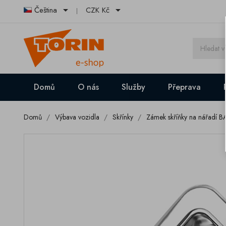


Čeština
CZK Kč
Domů
O nás
Služby
Přeprava
Domů
Výbava vozidla
Skřínky
Zámek skříňky na nářadí 