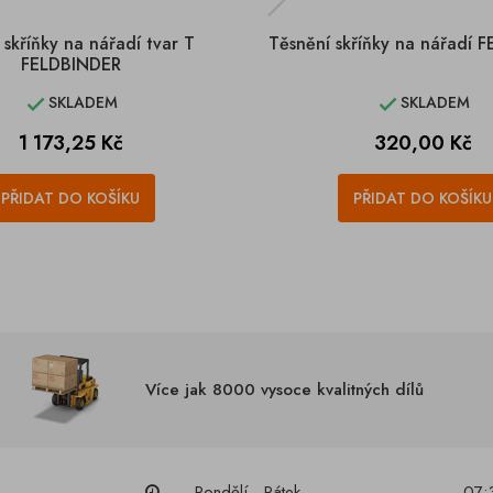
skříňky na nářadí tvar T
Těsnění skříňky na nářadí 
FELDBINDER
SKLADEM
SKLADEM


Cena
Cena
1 173,25 Kč
320,00 Kč
PŘIDAT DO KOŠÍKU
PŘIDAT DO KOŠÍKU
Více jak 8000 vysoce kvalitných dílů
Pondělí - Pátek
07: