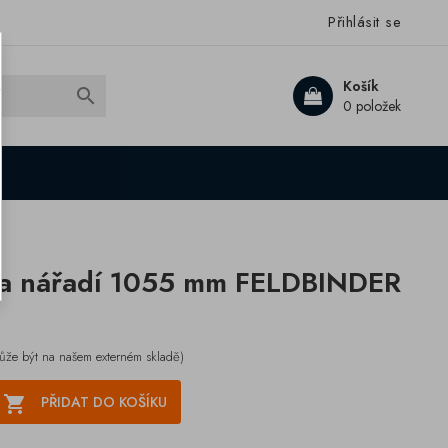
Přihlásit se
Košík

0 položek
 na nářadí 1055 mm FELDBINDER
ůže být na našem externém skladě)

PŘIDAT DO KOŠÍKU