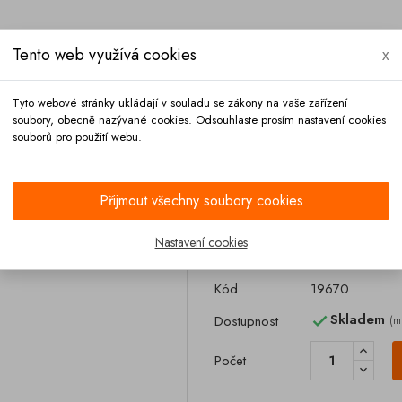
Tento web využívá cookies
x
Tyto webové stránky ukládají v souladu se zákony na vaše zařízení
soubory, obecně nazývané cookies. Odsouhlaste prosím nastavení cookies
souborů pro použití webu.
Platba
Kontakt
Přijmout všechny soubory cookies
 1055 mm FELDBINDER
Nastavení cookies
Dvířka skřínky
Kód
19670
Skladem
Dostupnost
(m

Počet