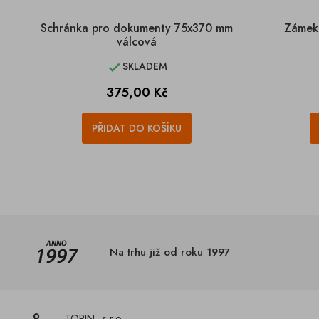
Schránka pro dokumenty 75x370 mm
Zámek 
válcová
SKLADEM

Cena
375,00 Kč
PŘIDAT DO KOŠÍKU
Na trhu již od roku 1997
TORIN, s.r.o.