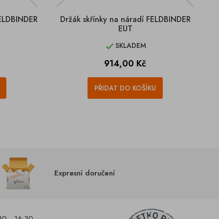
FELDBINDER
Držák skřínky na náradí FELDBINDER
EUT
SKLADEM

Cena
914,00 Kč
PŘIDAT DO KOŠÍKU
Expresní doručení
30 - 16:30