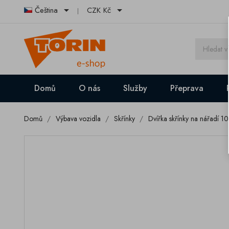


Čeština
CZK Kč
Domů
O nás
Služby
Přeprava
Domů
Výbava vozidla
Skřínky
Dvířka skřínky na nářadí