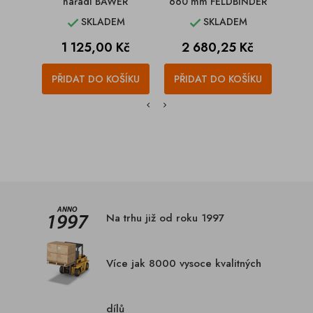
nářadí BAWER
660 mm FELDBINDER
nář
SKLADEM
SKLADEM


Cena
Cena
1 125,00 Kč
2 680,25 Kč
PŘIDAT DO KOŠÍKU
PŘIDAT DO KOŠÍKU
PŘI
Na trhu již od roku 1997
Více jak 8000 vysoce kvalitných
dílů