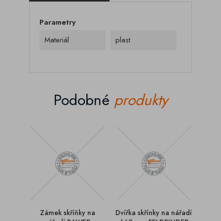
Parametry
Materiál
plast
Podobné
produkty
Zámek skříňky na
Dvířka skřínky na nářadí
Těs