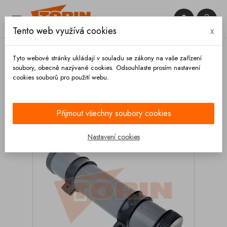


Tento web využívá cookies
x

Tyto webové stránky ukládají v souladu se zákony na vaše zařízení
soubory, obecně nazývané cookies. Odsouhlaste prosím nastavení
cookies souborů pro použití webu.
Domů
Výbava vozidla
Skřínky
Schránka pro
dokumenty 75x370 mm válcová
Přijmout všechny soubory cookies
Nastavení cookies