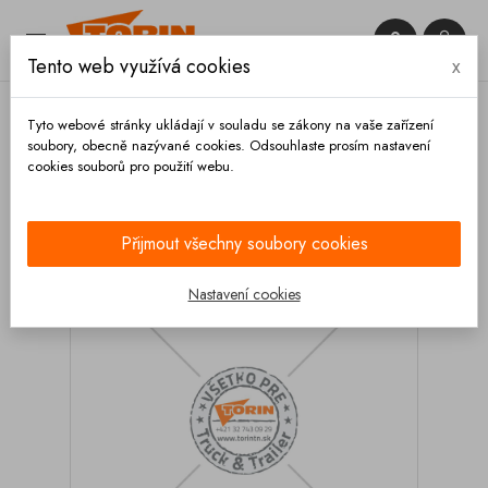


Tento web využívá cookies
x

Tyto webové stránky ukládají v souladu se zákony na vaše zařízení
soubory, obecně nazývané cookies. Odsouhlaste prosím nastavení
cookies souborů pro použití webu.
Domů
Spojky
Francouzské
Redukce
(přechodky)
Redukce GUILLEMIN DN 100 - DN 80
Přijmout všechny soubory cookies
Nastavení cookies