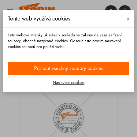


Tento web využívá cookies
x

Tyto webové stránky ukládají v souladu se zákony na vaše zařízení
soubory, obecně nazývané cookies. Odsouhlaste prosím nastavení
cookies souborů pro použití webu.
Domů
Spojky
Francouzské
Redukce
(přechodky)
Redukce GUILLEMIN DN 80 - DN 50
Přijmout všechny soubory cookies
Nastavení cookies